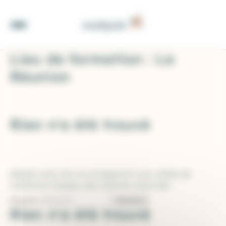
Panneau de gestion des cookies
Lieu de formation :
La
Réunion
Rien n'a été trouvé
Désolé, mais rien ne correspond à vos critères de
recherche. Essayez avec d'autres mots-clés.
Rechercher :
Rien n'a été trouvé