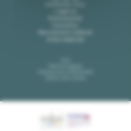
Contactez-nous
L’agence
Événementiel
Formation
Recrutement médical
Visite médicale
CGV
Mentions légales
Politique de confidentialité
Gestion des cookies