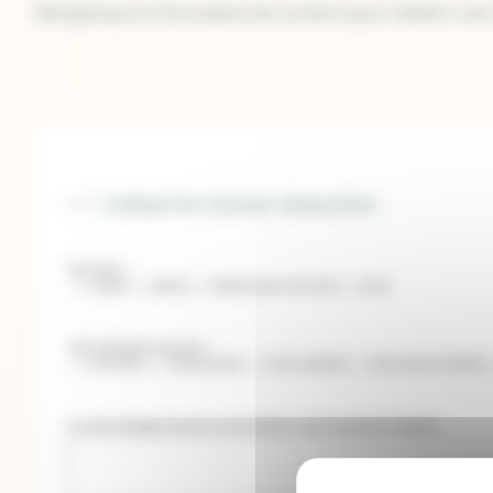
Remplissez le formulaire de contact pour obtenir une
«
*
» indique les champs nécessaires
Vous êtes :
*
Libéral
Salarié
Établissement de santé
Autre
Votre demande concerne :
*
Formation
Evénementiel
Visite médicale
Recrutement médical
Si votre message concerne une formation, merci de préciser laquelle :