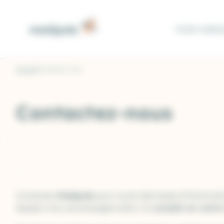
Panneau de gestion des cookies
Visite médic
Accueil
Contactez-nous
Contactez-nous
Contactez
Medipole
pour toute demande d’informatio
équipe vous accompagne dans vos
projets en outr