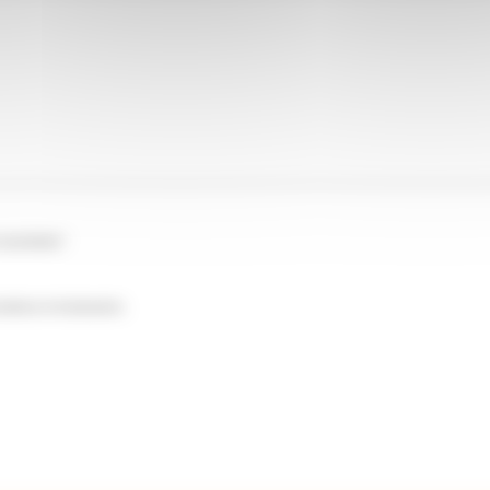
recontacter.
*
rmations et événements.