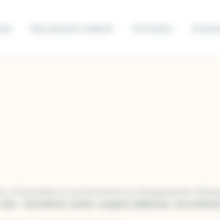
ale
Recrutement médical
Formation
Événem
n, d’inscription à une formation ou d’organisation d’év
e-mer
:
formations santé
,
congrès
médicaux
,
recrutemen