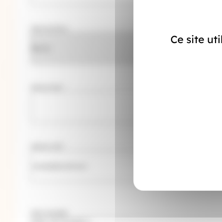
Votre territoire :
Ce site ut
Prénom Nom
*
Adresse mail
*
Votre message
*