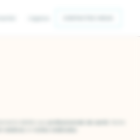
entiel
L’agence
CONTACTEZ-NOUS
énements dédiés aux
professionnels de santé
. Notre
t médical
, et
visites médicales
.